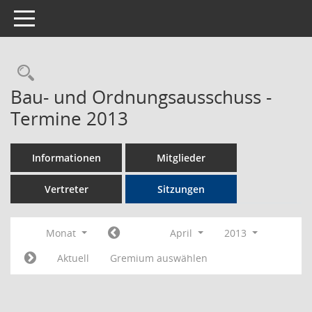
Toggle navigation
Rechercheauswahl
Bau- und Ordnungsausschuss -
Termine 2013
Informationen
Mitglieder
Vertreter
Sitzungen
Monat
April
2013
Aktuell
Gremium auswählen