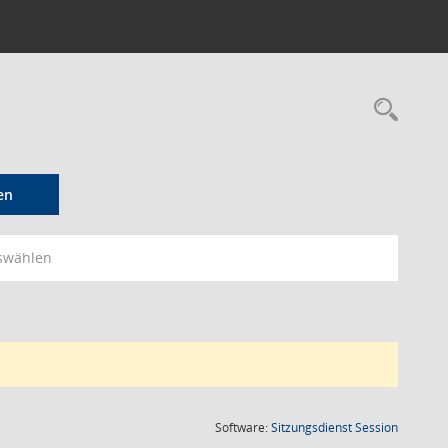
Rec
en
swählen
(Wird in
Software:
Sitzungsdienst
Session