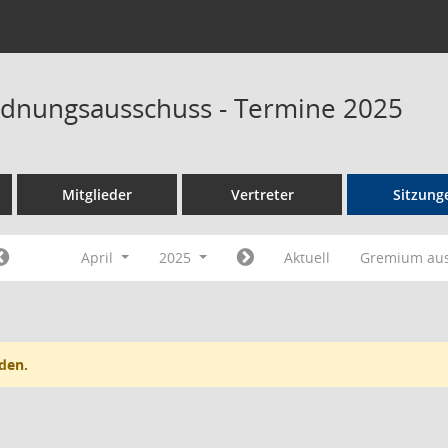
dnungsausschuss - Termine 2025
Mitglieder
Vertreter
Sitzung
April
2025
Aktuell
Gremium au
den.