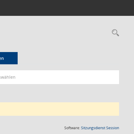
Rec
en
swählen
(Wird in
Software:
Sitzungsdienst
Session