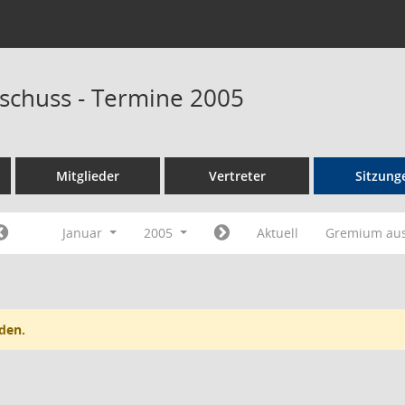
schuss - Termine 2005
Mitglieder
Vertreter
Sitzung
Januar
2005
Aktuell
Gremium au
den.