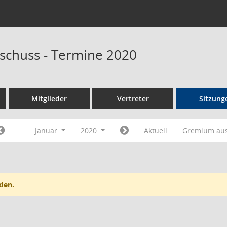
schuss - Termine 2020
Mitglieder
Vertreter
Sitzung
Januar
2020
Aktuell
Gremium au
den.