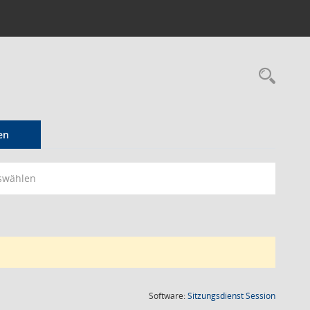
Rec
en
swählen
(Wird in
Software:
Sitzungsdienst
Session