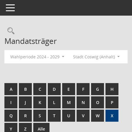
Toggle navigation
Rechercheauswahl
Mandatsträger
Wahlperiode 2024 - 2029
Stadt Coswig (Anhalt)
A
B
C
D
E
F
G
H
I
J
K
L
M
N
O
P
Q
R
S
T
U
V
W
X
Y
Z
Alle