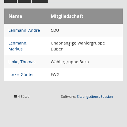
Name
Mitgliedschaft
Lehmann, André
CDU
Lehmann,
Unabhängige Wählergruppe
Markus
Düben
Linke, Thomas
Wählergruppe Buko
Lorke, Günter
FWG
(Wird in
4 Sätze
Software:
Sitzungsdienst
Session