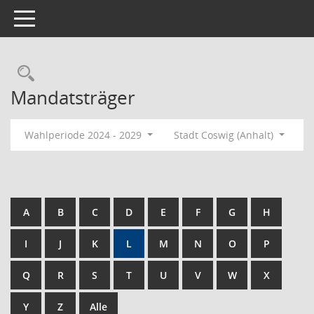
Toggle navigation
Rechercheauswahl
Mandatsträger
Wahlperiode 2024 - 2029
Stadt Coswig (Anhalt)
A
B
C
D
E
F
G
H
I
J
K
L
M
N
O
P
Q
R
S
T
U
V
W
X
Y
Z
Alle