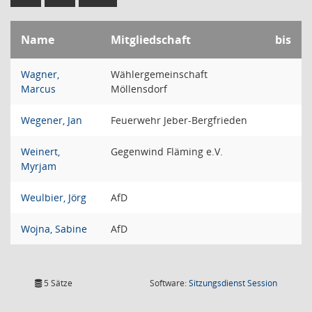
Name
Mitgliedschaft
bis
Wagner,
Wählergemeinschaft
Marcus
Möllensdorf
Wegener, Jan
Feuerwehr Jeber-Bergfrieden
Weinert,
Gegenwind Fläming e.V.
Myrjam
Weulbier, Jörg
AfD
Wojna, Sabine
AfD
(Wird in
5 Sätze
Software:
Sitzungsdienst
Session