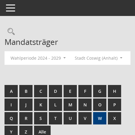
Toggle navigation
Rechercheauswahl
Mandatsträger
Wahlperiode 2024 - 2029
Stadt Coswig (Anhalt)
A
B
C
D
E
F
G
H
I
J
K
L
M
N
O
P
Q
R
S
T
U
V
W
X
Y
Z
Alle