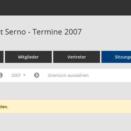
at Serno - Termine 2007
Mitglieder
Vertreter
Sitzung
2007
Gremium auswählen
den.