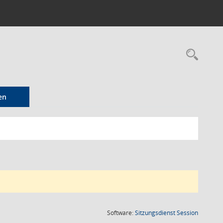
Rec
en
(Wird in
Software:
Sitzungsdienst
Session