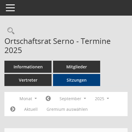
Toggle navigation
Rechercheauswahl
Ortschaftsrat Serno - Termine
2025
Informationen
Mitglieder
Vertreter
Sitzungen
Monat
September
2025
Aktuell
Gremium auswählen