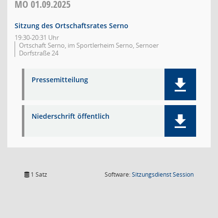
MO
01.09.2025
Sitzung des Ortschaftsrates Serno
19:30-20:31 Uhr
Ortschaft Serno, im Sportlerheim Serno, Sernoer
Dorfstraße 24
Pressemitteilung
Niederschrift öffentlich
(Wird in
1 Satz
Software:
Sitzungsdienst
Session