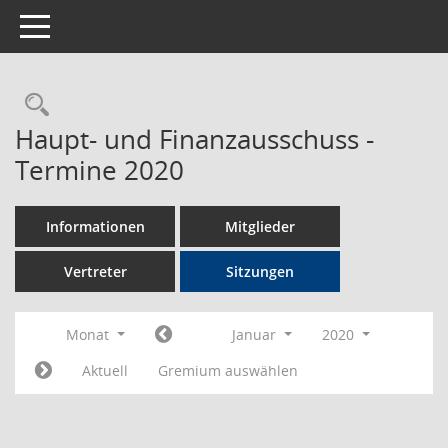
Toggle navigation
Rechercheauswahl
Haupt- und Finanzausschuss -
Termine 2020
Informationen
Mitglieder
Vertreter
Sitzungen
Monat
Januar
2020
Aktuell
Gremium auswählen