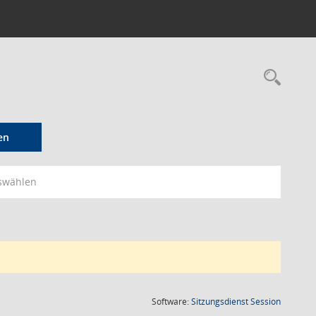
Rec
en
swählen
(Wird in
Software:
Sitzungsdienst
Session