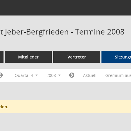
at Jeber-Bergfrieden - Termine 2008
Mitglieder
Vertreter
Sitzung
Quartal 4
2008
Aktuell
Gremium au
den.