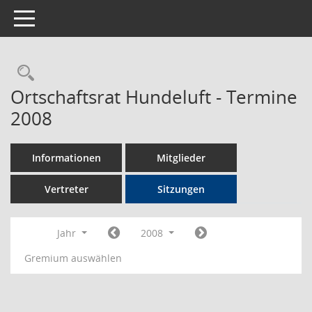
Toggle navigation
Rechercheauswahl
Ortschaftsrat Hundeluft - Termine
2008
Informationen
Mitglieder
Vertreter
Sitzungen
Jahr
2008
Gremium auswählen