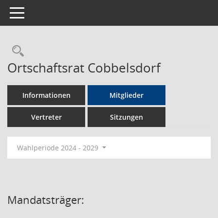
Toggle navigation
Rechercheauswahl
Ortschaftsrat Cobbelsdorf
Informationen
Mitglieder
Vertreter
Sitzungen
Wahlperiode 2024 - 2029
Mandatsträger: