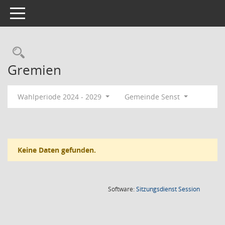
Toggle navigation
Rechercheauswahl
Gremien
Wahlperiode 2024 - 2029
Gemeinde Senst
Keine Daten gefunden.
(Wird in
Software:
Sitzungsdienst
Session