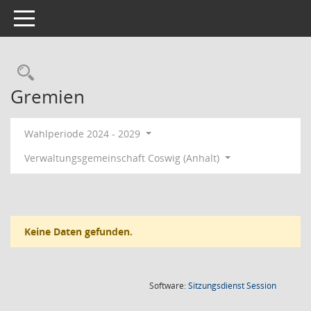
Toggle navigation
Rechercheauswahl
Gremien
Wahlperiode 2024 - 2029
Verwaltungsgemeinschaft Coswig (Anhalt)
Keine Daten gefunden.
(Wird in
Software:
Sitzungsdienst
Session