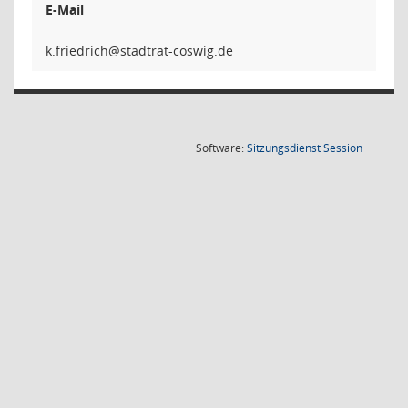
E-Mail
hcird
(Wird in
Software:
Sitzungsdienst
Session