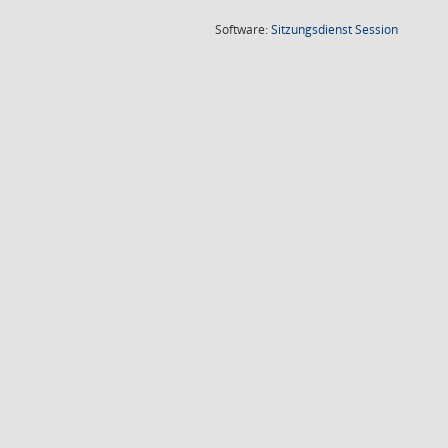
(Wird in
Software:
Sitzungsdienst
Session