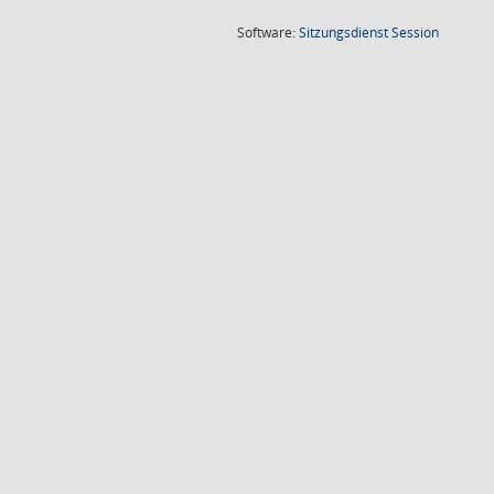
(Wird in
Software:
Sitzungsdienst
Session