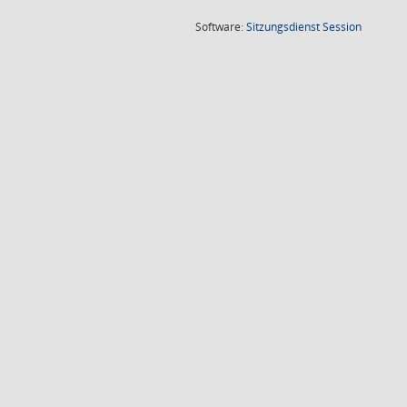
(Wird in
Software:
Sitzungsdienst
Session