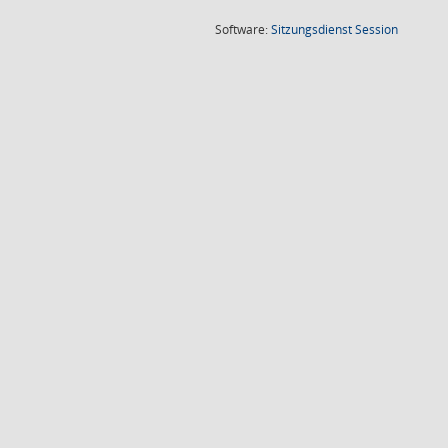
(Wird in
Software:
Sitzungsdienst
Session