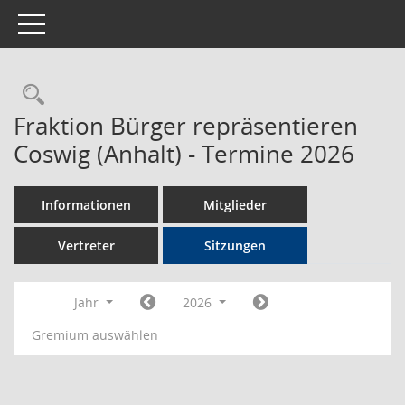
Toggle navigation
Rechercheauswahl
Fraktion Bürger repräsentieren
Coswig (Anhalt) - Termine 2026
Informationen
Mitglieder
Vertreter
Sitzungen
Jahr
2026
Gremium auswählen