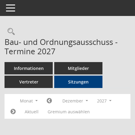
Toggle navigation
Rechercheauswahl
Bau- und Ordnungsausschuss -
Termine 2027
Informationen
Mitglieder
Vertreter
Sitzungen
Monat
Dezember
2027
Aktuell
Gremium auswählen