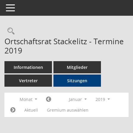
Toggle navigation
Rechercheauswahl
Ortschaftsrat Stackelitz - Termine
2019
Informationen
Mitglieder
Vertreter
Sitzungen
Monat
Januar
2019
Aktuell
Gremium auswählen