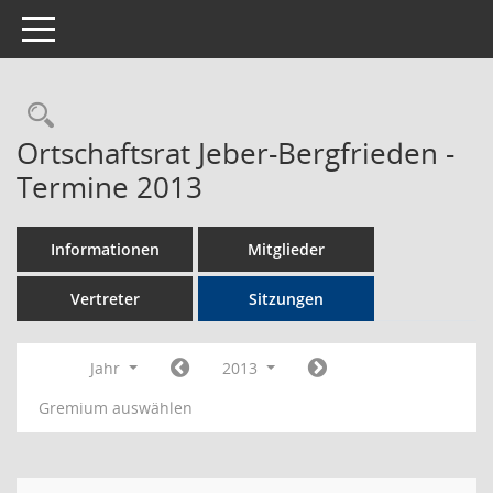
Toggle navigation
Rechercheauswahl
Ortschaftsrat Jeber-Bergfrieden -
Termine 2013
Informationen
Mitglieder
Vertreter
Sitzungen
Jahr
2013
Gremium auswählen