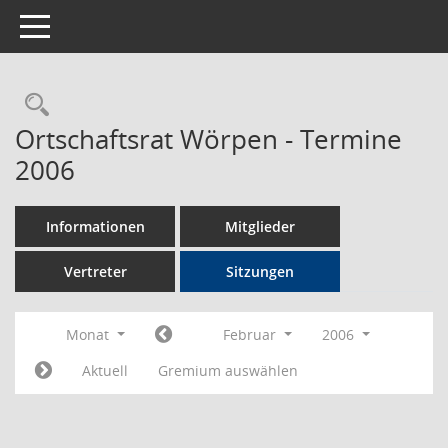
Toggle navigation
Rechercheauswahl
Ortschaftsrat Wörpen - Termine
2006
Informationen
Mitglieder
Vertreter
Sitzungen
Monat
Februar
2006
Aktuell
Gremium auswählen