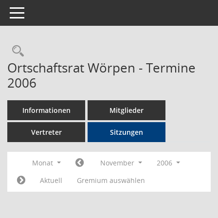
Toggle navigation
Rechercheauswahl
Ortschaftsrat Wörpen - Termine
2006
Informationen
Mitglieder
Vertreter
Sitzungen
Monat
November
2006
Aktuell
Gremium auswählen