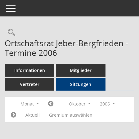
Toggle navigation
Rechercheauswahl
Ortschaftsrat Jeber-Bergfrieden -
Termine 2006
Informationen
Mitglieder
Vertreter
Sitzungen
Monat
Oktober
2006
Aktuell
Gremium auswählen