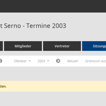
at Serno - Termine 2003
Mitglieder
Vertreter
Sitzung
Oktober
2003
Aktuell
Gremium au
den.