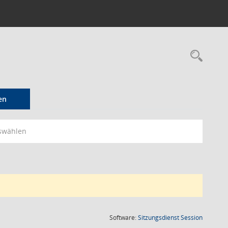
Rec
en
swählen
(Wird in
Software:
Sitzungsdienst
Session