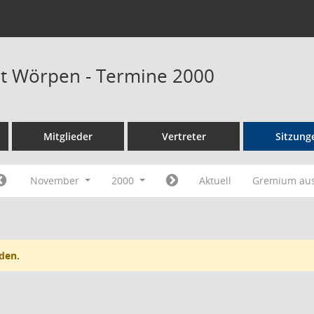
at Wörpen - Termine 2000
Mitglieder
Vertreter
Sitzung
November
2000
Aktuell
Gremium au
den.