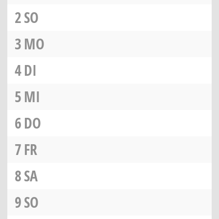
2
SO
3
MO
4
DI
5
MI
6
DO
7
FR
8
SA
9
SO