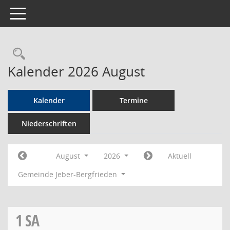
Toggle navigation
Rechercheauswahl
Kalender 2026 August
Kalender
Termine
Niederschriften
August
2026
Aktuell
Gemeinde Jeber-Bergfrieden
1
SA