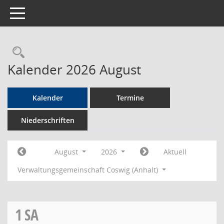
Toggle navigation
Rechercheauswahl
Kalender 2026 August
Kalender
Termine
Niederschriften
August
2026
Aktuell
Verwaltungsgemeinschaft Coswig (Anhalt)
1
SA