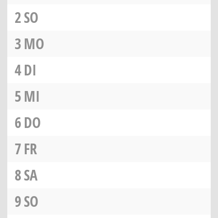
2
SO
3
MO
4
DI
5
MI
6
DO
7
FR
8
SA
9
SO