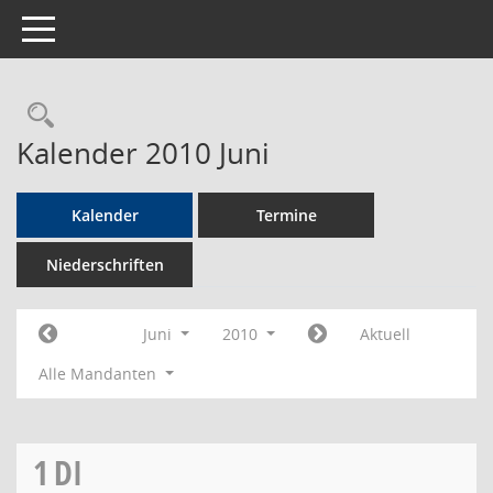
Toggle navigation
Rechercheauswahl
Kalender 2010 Juni
Kalender
Termine
Niederschriften
Juni
2010
Aktuell
Alle Mandanten
1
DI