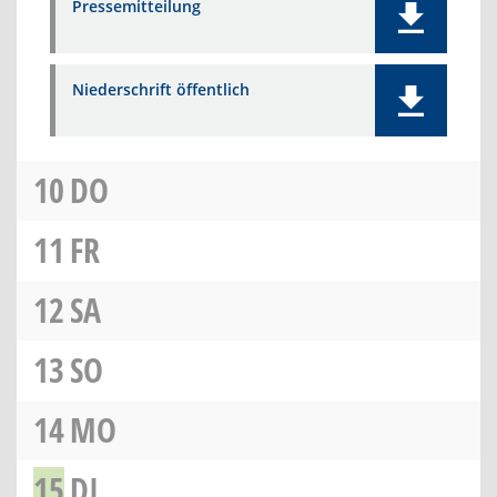
Pressemitteilung
Niederschrift öffentlich
10
DO
11
FR
12
SA
13
SO
14
MO
15
DI