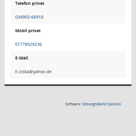
Telefon privat
034903-66918
Mobil privat
01778929236
E-Mail
aks
(Wird in
Software:
Sitzungsdienst
Session