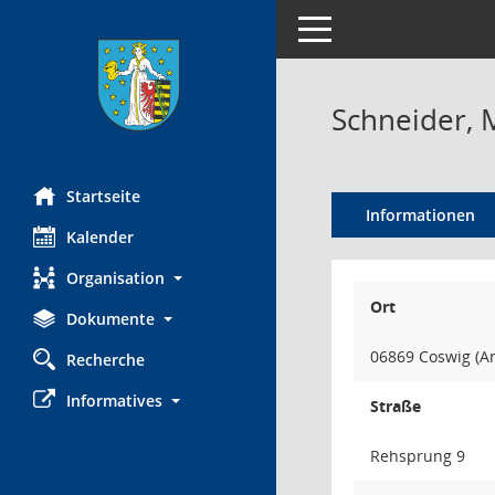
Toggle navigation
Schneider, 
Startseite
Informationen
Kalender
Organisation
Ort
Dokumente
06869 Coswig (An
Recherche
Informatives
Straße
Rehsprung 9