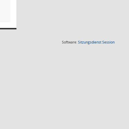
(Wird in
Software:
Sitzungsdienst
Session