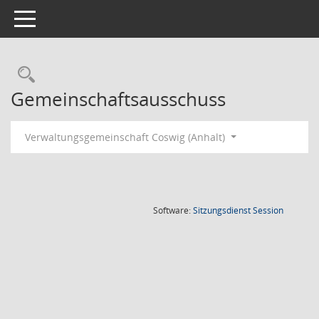
Toggle navigation
Rechercheauswahl
Gemeinschaftsausschuss
Verwaltungsgemeinschaft Coswig (Anhalt)
(Wird in
Software:
Sitzungsdienst
Session