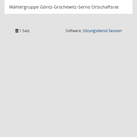
Wählergruppe Göritz-Grochewitz-Serno Ortschaftsrat
(Wird in
1 Satz
Software:
Sitzungsdienst
Session