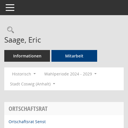
Toggle navigation
Rechercheauswahl
Saage, Eric
Informationen
Mitarbeit
Historisch
Wahlperiode 2024 - 2029
Stadt Coswig (Anhalt)
ORTSCHAFTSRAT
Ortschaftsrat Senst