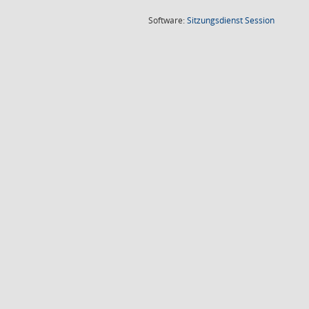
(Wird in
Software:
Sitzungsdienst
Session