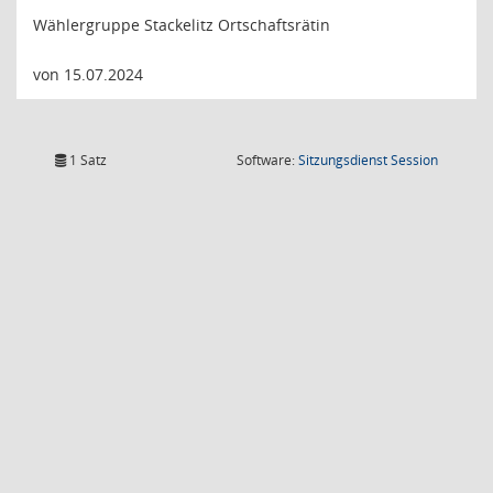
Wählergruppe Stackelitz Ortschaftsrätin
von 15.07.2024
(Wird in
1 Satz
Software:
Sitzungsdienst
Session