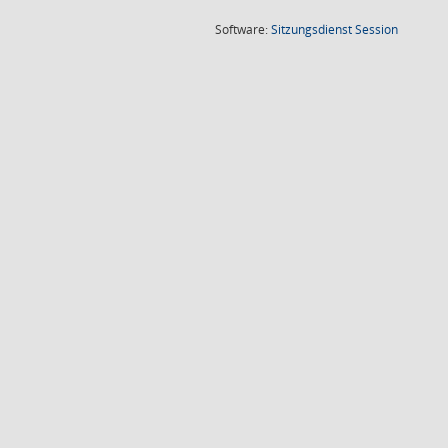
(Wird in
Software:
Sitzungsdienst
Session