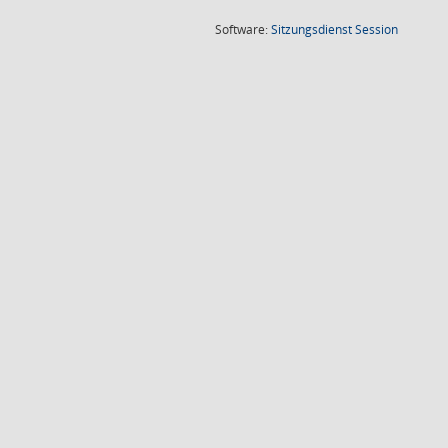
(Wird in
Software:
Sitzungsdienst
Session