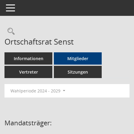
Toggle navigation
Rechercheauswahl
Ortschaftsrat Senst
Informationen
Mitglieder
Vertreter
Sitzungen
Wahlperiode 2024 - 2029
Mandatsträger: