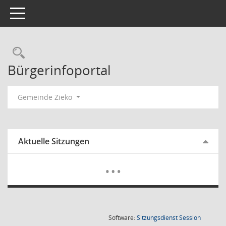
Toggle navigation
Rechercheauswahl
Bürgerinfoportal
Gemeinde Zieko
Aktuelle Sitzungen
Mehr Dat
…
(Wird in
Software:
Sitzungsdienst
Session